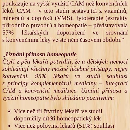
poukazuje na vyšší využití CAM než konvenčních
léků. CAM – v této studii sestávající z vitamínů,
minerálů a doplňků (VMS), fytoterapie (extrakty
přírodního původu) a homeopatie – představovala
57% lékařských doporučení ve srovnání
s konvenčními léky ve stejném časovém období.“
„
Uznání přínosu homeopatie
Čtyři z pěti lékařů potvrdili, že u dětských nemocí
zohledňují všechny možné léčebné přístupy, nejen
konvenční. 95% lékařů ve studii souhlasí
s principy komplementární medicíny – integrací
CAM a konvenční medikace. Uznání přínosu a
využití homeopatie bylo shledáno pozitivním:
Více než tři čtvrtiny lékařů ve studii
doporučily dítěti homeopatický lék
Více než polovina lékařů (51%) souhlasí