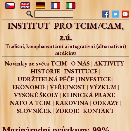
INSTITUT PRO TCIM/CAM,
z.ú.
Tradiční, komplementární a integrativní (alternativní)
medicínu
Novinky ze světa TCIM
O NÁS
AKTIVITY
|
|
|
HISTORIE
INSTITUCE
|
|
UDRŽITELNÁ PÉČE
INVESTICE
|
|
EKONOMIE
VEŘEJNOST
VÝZKUM
|
|
|
VYSOKÉ ŠKOLY
KLINICKÁ PRAXE
|
|
NATO A TCIM
RAKOVINA
ODKAZY
|
|
|
SLOVNÍČEK
ZDROJE
KONTAKT
|
|
Mezinárodní průzkum: 99%