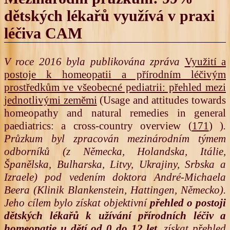
dětských lékařů využívá v praxi
léčiva CAM
V roce 2016 byla publikována zpráva
Využití a
postoje k homeopatii a přírodním léčivým
prostředkům ve všeobecné pediatrii: přehled mezi
jednotlivými zeměmi
(Usage and attitudes towards
homeopathy and natural remedies in general
paediatrics: a cross-country overview (
171
) )
.
Průzkum byl zpracován mezinárodním týmem
odborníků (z Německa, Holandska, Itálie,
Španělska, Bulharska, Litvy, Ukrajiny, Srbska a
Izraele) pod vedením doktora André-Michaela
Beera (Klinik Blankenstein, Hattingen, Německo).
Jeho cílem bylo získat objektivní
přehled o postoji
dětských lékařů k užívání přírodních léčiv a
homeopatie u dětí od 0 do 12 let
, získat přehled