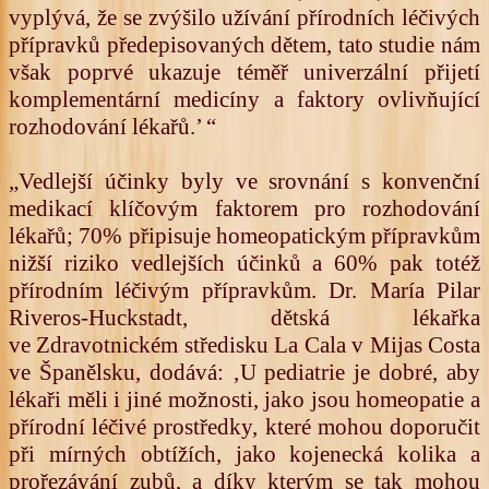
vyplývá, že se zvýšilo užívání přírodních léčivých
přípravků předepisovaných dětem, tato studie nám
však poprvé ukazuje téměř univerzální přijetí
komplementární medicíny a faktory ovlivňující
rozhodování lékařů.’ “
„Vedlejší účinky byly ve srovnání s konvenční
medikací klíčovým faktorem pro rozhodování
lékařů; 70% připisuje homeopatickým přípravkům
nižší riziko vedlejších účinků a 60% pak totéž
přírodním léčivým přípravkům. Dr. María Pilar
Riveros-Huckstadt, dětská lékařka
ve Zdravotnickém středisku La Cala v Mijas Costa
ve Španělsku, dodává: ‚U pediatrie je dobré, aby
lékaři měli i jiné možnosti, jako jsou homeopatie a
přírodní léčivé prostředky, které mohou doporučit
při mírných obtížích, jako kojenecká kolika a
prořezávání zubů, a díky kterým se tak mohou