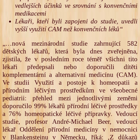
vedlejších účinků ve srovnání s konvenčními
medikacemi
Lékaři, kteří byli zapojeni do studie, uvedli
vyšší využití CAM než konvenčních léků“
„…nová mezinárodní studie zahrnující 582
dětských lékařů, která byla dnes zveřejněna,
zjistila, že v posledním roce téměř všichni tito
lékaři předepsali nebo doporučili dítěti
komplementární a alternativní medicínu (CAM).
Ve studii Využití a postoje k homeopatii a
přírodním léčivým prostředkům ve všeobecné
pediatrii: přehled mezi jednotlivými zeměmi
doporučilo 99% lékařů přírodní léčivé prostředky
a 76% homeopatické léčivé přípravky. Vedoucí
studie, profesor André-Michael Beer, vedoucí
lékař Oddělení přírodní medicíny v nemocnici
v Blankensteinu v Německu, říká: ‚Z důkazů