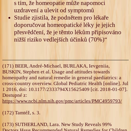
s tím, že homeopatie může napomoci
uzdravení a ulevit od symptomů
Studie zjistila, že podnětem pro lékaře
doporučovat homeopatické léky je jejich
přesvědčení, že je těmto lékům připisováno
nižší riziko vedlejších účinků (70%)“
(171) BEER, André-Michael, BURLAKA, Ievgeniia,
BUSKIN, Stephen et al. Usage and attitudes towards
homeopathy and natural remedie in general paediatrics: a
cross-country overview. Global Pediatric Health [online]. Jul
1 2016, doi: 10.1177/2333794X15625409 [cit. 2018-01-07].
Dostupné z:
https://www.ncbi.nlm.nih.gov/pmc/articles/PMC4959793/
(172) Tamtéž, s. 3.
(173) SUTHERLAND, Lara. New Study Reveals 99%
Doctors Have Recommended Natural Remedies for Children.