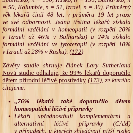
= 50, Kolumbie, n = 51, Izrael, n = 30). Průměrný
věk lékařů činil 48 let, v průměru 19 let praxe
ve své odbornosti. Jedna třetina lékařů získala
formální vzdělání v homeopatii (v rozpětí 20%
v Izraeli až 46% v Bulharsku) a 24% získalo
formální vzdělání ve fytoterapii (v rozpětí 10%
v Izraeli až 28% v Rusku). (
172
)
Závěry studie shrnuje článek Lary Sutherland
Nová studie odhaluje, že 99% lékařů doporučilo
dětem přírodní léčivé prostředky
(173),
ze kterého
citujeme:
„76% lékařů také doporučilo dětem
homeopatické léčivé přípravky
Lékaři upřednostňují komplementární a
alternativní léčivé přípravky (CAM)
v případech, u kterých shledávají nižší riziko