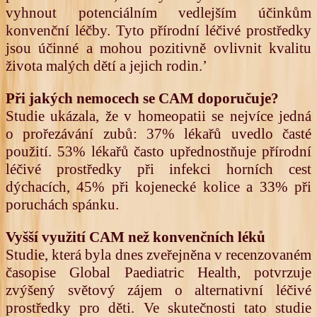
vyhnout potenciálním vedlejším účinkům
konvenční léčby. Tyto přírodní léčivé prostředky
jsou účinné a mohou pozitivně ovlivnit kvalitu
života malých dětí a jejich rodin.’
Při jakých nemocech se CAM doporučuje?
Studie ukázala, že v homeopatii se nejvíce jedná
o prořezávání zubů: 37% lékařů uvedlo časté
použití. 53% lékařů často upřednostňuje přírodní
léčivé prostředky při infekci horních cest
dýchacích, 45% při kojenecké kolice a 33% při
poruchách spánku.
Vyšší využití CAM než konvenčních léků
Studie, která byla dnes zveřejněna v recenzovaném
časopise Global Paediatric Health, potvrzuje
zvýšený světový zájem o alternativní léčivé
prostředky pro děti. Ve skutečnosti tato studie