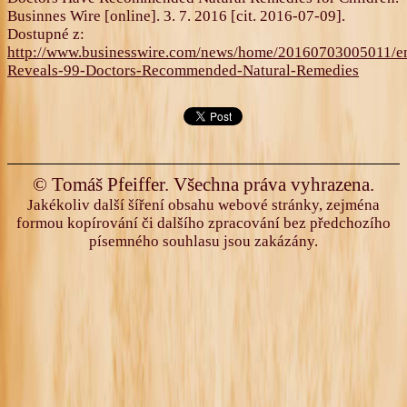
Businnes Wire [online]. 3. 7. 2016 [cit. 2016-07-09].
Dostupné z:
http://www.businesswire.com/news/home/20160703005011/e
Reveals-99-Doctors-Recommended-Natural-Remedies
© Tomáš Pfeiffer. Všechna práva vyhrazena.
Jakékoliv další šíření obsahu webové stránky, zejména
formou kopírování či dalšího zpracování bez předchozího
písemného souhlasu jsou zakázány.