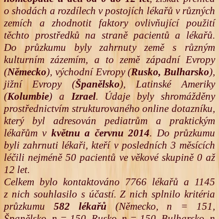
o shodách a rozdílech v postojích lékařů v různých
zemích a zhodnotit faktory ovlivňující použití
těchto prostředků na straně pacientů a lékařů.
Do průzkumu byly zahrnuty země s různým
kulturním zázemím, a to země západní Evropy
(
Německo
), východní Evropy (
Rusko, Bulharsko
),
jižní Evropy (
Španělsko
), Latinské Ameriky
(
Kolumbie
) a
Izrael
. Údaje byly shromážděny
prostřednictvím strukturovaného online dotazníku,
který byl adresován pediatrům a praktickým
lékařům v
květnu a červnu 2014
. Do průzkumu
byli zahrnuti lékaři, kteří v posledních 3 měsících
léčili nejméně 50 pacientů ve věkové skupině 0 až
12 let.
Celkem bylo kontaktováno 7766 lékařů a 1145
z nich souhlasilo s účastí. Z nich splnilo kritéria
průzkumu
582 lékařů
(Německo, n = 151,
Španělsko, n = 150, Rusko, n = 150, Bulharsko, n