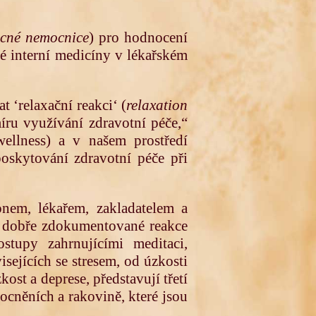
ecné nemocnice
) pro hodnocení
né interní medicíny v lékařském
t ‘relaxační reakci‘ (
relaxation
íru využívání zdravotní péče,“
ellness) a v našem prostředí
oskytování zdravotní péče při
nem, lékařem, zakladatelem a
u dobře zdokumentované reakce
ostupy zahrnujícími meditaci,
ejících se stresem, od úzkosti
kost a deprese, představují třetí
ocněních a rakovině, které jsou