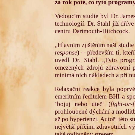
za rok poté, co tyto program
Vedoucím studie byl Dr. James
technologií. Dr. Stahl již dří
centru Dartmouth-Hitchcock.
„Hlavním zjištěním naší studie 
response
) – především ti, kte
uvedl Dr. Stahl. „Tyto prog
omezených zdrojů zdravotní p
minimálních nákladech a při n
Relaxační reakce byla poprv
emeritním ředitelem BHI a sp
‘bojuj nebo uteč‘ (
fight-or-
prohloubené dýchání a modlitb
až po hypertenzi. Autoři této st
největší příčinu zdravotních v
také ovlivněny stresem.