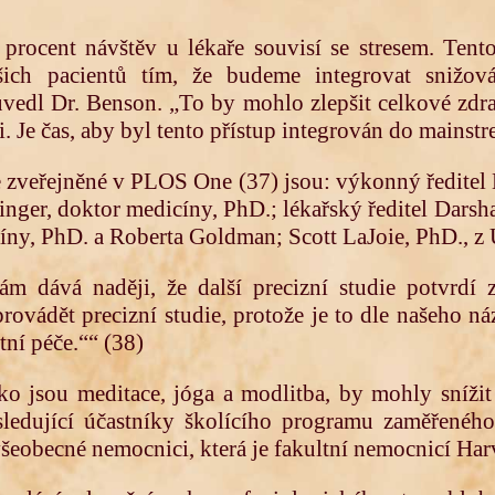
0 procent návštěv u lékaře souvisí se stresem. Te
ašich pacientů tím, že budeme integrovat snižo
vedl Dr. Benson. „To by mohlo zlepšit celkové zdra
i. Je čas, aby byl tento přístup integrován do mains
e zveřejněné v PLOS One (37) jsou: výkonný ředitel
nger, doktor medicíny, PhD.; lékařský ředitel Dars
íny, PhD. a Roberta Goldman; Scott LaJoie, PhD., z U
m dává naději, že další precizní studie potvrdí 
provádět precizní studie, protože je to dle našeho n
ní péče.““ (38)
ako jsou meditace, jóga a modlitba, by mohly snížit
ledující účastníky školícího programu zaměřeného
eobecné nemocnici, která je fakultní nemocnicí Har