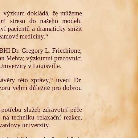
nto výzkum dokládá, že můžeme
vání stresu do našeho modelu
ví pacientů a dramaticky snížit
treamové medicíny.“
 BHI Dr. Gregory L. Fricchione;
han Mehta; výzkumní pracovníci
niverzity v Louisville.
závěry této zprávy,“ uvedl Dr.
ázoru velmi důležité pro dobrou
 potřebu služeb zdravotní péče
 na techniku relaxační reakce,
vardovy univerzity.