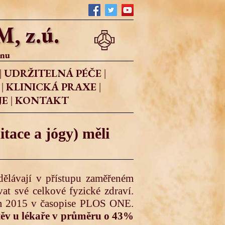
 z.ú.
ínu
UDRŽITELNÁ PÉČE
|
|
KLINICKÁ PRAXE
|
|
JE
KONTAKT
|
tace a jógy) měli
zdělávají v přístupu zaměřeném
vat své celkové fyzické zdraví.
zim 2015 v časopise PLOS ONE.
vštěv u lékaře v průměru o 43%