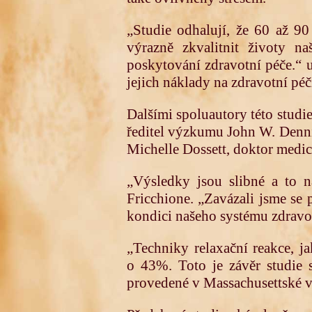
„Studie odhalují, že 60 až 9
výrazně zkvalitnit životy n
poskytování zdravotní péče.“ u
jejich náklady na zdravotní péč
Dalšími spoluautory této studi
ředitel výzkumu John W. Denni
Michelle Dossett, doktor medic
„Výsledky jsou slibné a to ná
Fricchione. „Zavázali jsme se 
kondici našeho systému zdravot
„Techniky relaxační reakce, j
o 43%. Toto je závěr studie s
provedené v Massachusettské vš