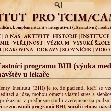
ITUT PRO TCIM/CAM,
adiční, komplementární a integrativní (alternativní) medic
M
O NÁS
AKTIVITY
HISTORIE
INSTITUCE
|
|
|
|
MIE
VEŘEJNOST
VÝZKUM
VYSOKÉ ŠKOLY
|
|
|
M
RAKOVINA
ODKAZY
SLOVNÍČEK
ZDRO
|
|
|
|
účastníci programu BHI (výuka medi
návštěv u lékaře
y Institutu (BHI) je to, že pacienti, kteří se v
editaci a józe, mohou omezit vlastní stres a zlepšo
 prokázána v předběžné studii zveřejněné na pod
eří se zúčastnili programů BHI, snížili četnost ná