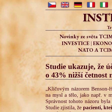
INST
Tr
Novinky ze světa TCI
INVESTICE
EKONO
|
NATO A TCI
Studie ukazuje, že 
o 43% nižší četnost 
„Klíčovým názorem Benson-Henr
na mysl a tělo, jako např. v m
Správnost tohoto názoru byla
Studie zjistila, že
pacienti, kt