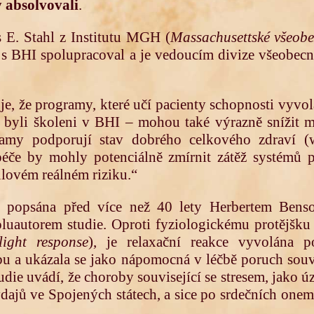
y absolvovali
.
 E. Stahl z Institutu MGH (
Massachusettské všeob
ve s BHI spolupracoval a je vedoucím divize všeobec
je, že programy, které učí pacienty schopnosti vyvola
ří byli školeni v BHI – mohou také výrazně snížit m
ramy podporují stav dobrého celkového zdraví (w
éče by mohly potenciálně zmírnit zátěž systémů p
ulovém reálném riziku.“
é popsána před více než 40 lety Herbertem Benso
oluautorem studie. Oproti fyziologickému protějšk
flight response
), je relaxační reakce vyvolána p
u a ukázala se jako nápomocná v léčbě poruch souvis
udie uvádí, že choroby související se stresem, jako úz
ýdajů ve Spojených státech, a sice po srdečních onem